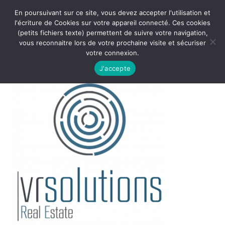
En poursuivant sur ce site, vous devez accepter l'utilisation et
l'écriture de Cookies sur votre appareil connecté. Ces cookies
(petits fichiers texte) permettent de suivre votre navigation,
vous reconnaitre lors de votre prochaine visite et sécuriser
votre connexion.
J'accepte